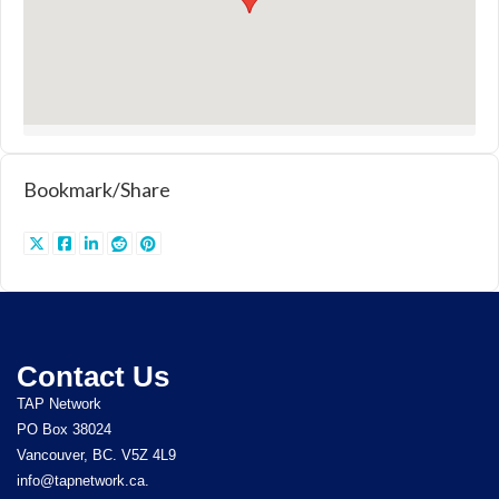
Bookmark/Share
Contact Us
TAP Network
PO Box 38024
Vancouver, BC. V5Z 4L9
info@tapnetwork.ca.